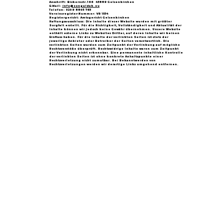
Anschrift: Bickernstr.166 45889 Gelsenkirchen
E-Mail:
info@zonguldak.eu
Telefon: 0209 8805 765
Vereinsregister-Nummer: VR 1534
Registergericht: Amtsgericht Gelsenkirchen
Haftungsausschluss: Die Inhalte dieser Website wurden mit größter
Sorgfalt erstellt. Für die Richtigkeit, Vollständigkeit und Aktualität der
Inhalte können wir jedoch keine Gewähr übernehmen. Unsere Website
enthält externe Links zu Websites Dritter, auf deren Inhalte wir keinen
Einfluss haben. Für die Inhalte der verlinkten Seiten ist stets der
jeweilige Anbieter oder Betreiber der Seiten verantwortlich. Die
verlinkten Seiten wurden zum Zeitpunkt der Verlinkung auf mögliche
Rechtsverstöße überprüft. Rechtswidrige Inhalte waren zum Zeitpunkt
der Verlinkung nicht erkennbar. Eine permanente inhaltliche Kontrolle
der verlinkten Seiten ist ohne konkrete Anhaltspunkte einer
Rechtsverletzung nicht zumutbar. Bei Bekanntwerden von
Rechtsverletzungen werden wir derartige Links umgehend entfernen.