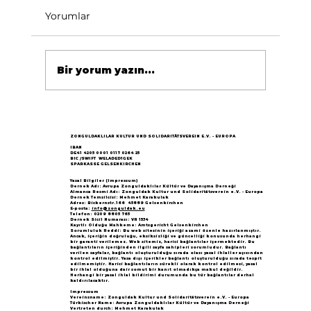
Yorumlar
Bir yorum yazın...
Göçün 65.yılı "Nesillerin Buluşması"
büyük yankı uyandırdı...
ZONGULDAKLILAR KULTUR UND SOLIDARITÄTSVEREIN E.V. - EUROPA
IBAN
DE41 4205 0001 0117 0264 25
BIC /SWIFT WELADED1GEK
SPARKASSE GELSENKIRCHEN
Yasal Bilgiler (Impressum)
Dernek Adı: Avrupa Zonguldaklılar Kültür ve Dayanışma Derneği
Almanca Resmi Adı: Zonguldak Kultur und Solidaritätsverein e.V. - Europa
Dernek Temsilcisi: Mehmet Karakulak
Adres: Bickernstr.166 45889 Gelsenkirchen
E-posta:
info@zonguldak.eu
Telefon: 0209 8805 765
Dernek Sicil Numarası: VR 1534
Kayıtlı Olduğu Mahkeme: Amtsgericht Gelsenkirchen
Sorumluluk Reddi: Bu web sitesinin içeriği azami özenle hazırlanmıştır.
Ancak, içeriğin doğruluğu, eksiksizliği ve güncelliği konusunda herhangi
bir garanti verilemez. Web sitemiz, harici bağlantılar içermektedir. Bu
bağlantıların içeriğinden ilgili sayfa sahipleri sorumludur. Bağlantı
verilen sayfalar, bağlantı oluşturulduğu sırada olası yasal ihlaller açısından
kontrol edilmiştir. Yasa dışı içerikler bağlantı oluşturulduğu sırada tespit
edilmemiştir. Harici bağlantıların sürekli olarak kontrol edilmesi, yasal
bir ihlal olduğuna dair somut bir kanıt olmadıkça makul değildir.
Herhangi bir yasal ihlal bildirimi durumunda bu tür bağlantılar derhal
kaldırılacaktır.
Impressum
Vereinsname: Zonguldak Kultur und Solidaritätsverein e.V. - Europa
Türkischer Name: Avrupa Zonguldaklılar Kültür ve Dayanışma Derneği
Vertreten durch: Mehmet Karakulak