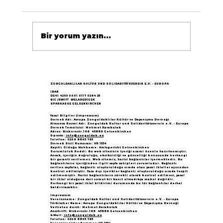
Bir yorum yazın...
Göçün 65.yılı "Nesillerin Buluşması"
büyük yankı uyandırdı...
ZONGULDAKLILAR KULTUR UND SOLIDARITÄTSVEREIN E.V. - EUROPA
IBAN
DE41 4205 0001 0117 0264 25
BIC /SWIFT WELADED1GEK
SPARKASSE GELSENKIRCHEN
Yasal Bilgiler (Impressum)
Dernek Adı: Avrupa Zonguldaklılar Kültür ve Dayanışma Derneği
Almanca Resmi Adı: Zonguldak Kultur und Solidaritätsverein e.V. - Europa
Dernek Temsilcisi: Mehmet Karakulak
Adres: Bickernstr.166 45889 Gelsenkirchen
E-posta:
info@zonguldak.eu
Telefon: 0209 8805 765
Dernek Sicil Numarası: VR 1534
Kayıtlı Olduğu Mahkeme: Amtsgericht Gelsenkirchen
Sorumluluk Reddi: Bu web sitesinin içeriği azami özenle hazırlanmıştır.
Ancak, içeriğin doğruluğu, eksiksizliği ve güncelliği konusunda herhangi
bir garanti verilemez. Web sitemiz, harici bağlantılar içermektedir. Bu
bağlantıların içeriğinden ilgili sayfa sahipleri sorumludur. Bağlantı
verilen sayfalar, bağlantı oluşturulduğu sırada olası yasal ihlaller açısından
kontrol edilmiştir. Yasa dışı içerikler bağlantı oluşturulduğu sırada tespit
edilmemiştir. Harici bağlantıların sürekli olarak kontrol edilmesi, yasal
bir ihlal olduğuna dair somut bir kanıt olmadıkça makul değildir.
Herhangi bir yasal ihlal bildirimi durumunda bu tür bağlantılar derhal
kaldırılacaktır.
Impressum
Vereinsname: Zonguldak Kultur und Solidaritätsverein e.V. - Europa
Türkischer Name: Avrupa Zonguldaklılar Kültür ve Dayanışma Derneği
Vertreten durch: Mehmet Karakulak
Anschrift: Bickernstr.166 45889 Gelsenkirchen
E-Mail:
info@zonguldak.eu
Telefon: 0209 8805 765
Vereinsregister-Nummer: VR 1534