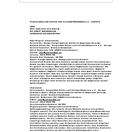
Göçün 65.yılı "Nesillerin Buluşması"
büyük yankı uyandırdı...
ZONGULDAKLILAR KULTUR UND SOLIDARITÄTSVEREIN E.V. - EUROPA
IBAN
DE41 4205 0001 0117 0264 25
BIC /SWIFT WELADED1GEK
SPARKASSE GELSENKIRCHEN
Yasal Bilgiler (Impressum)
Dernek Adı: Avrupa Zonguldaklılar Kültür ve Dayanışma Derneği
Almanca Resmi Adı: Zonguldak Kultur und Solidaritätsverein e.V. - Europa
Dernek Temsilcisi: Mehmet Karakulak
Adres: Bickernstr.166 45889 Gelsenkirchen
E-posta:
info@zonguldak.eu
Telefon: 0209 8805 765
Dernek Sicil Numarası: VR 1534
Kayıtlı Olduğu Mahkeme: Amtsgericht Gelsenkirchen
Sorumluluk Reddi: Bu web sitesinin içeriği azami özenle hazırlanmıştır.
Ancak, içeriğin doğruluğu, eksiksizliği ve güncelliği konusunda herhangi
bir garanti verilemez. Web sitemiz, harici bağlantılar içermektedir. Bu
bağlantıların içeriğinden ilgili sayfa sahipleri sorumludur. Bağlantı
verilen sayfalar, bağlantı oluşturulduğu sırada olası yasal ihlaller açısından
kontrol edilmiştir. Yasa dışı içerikler bağlantı oluşturulduğu sırada tespit
edilmemiştir. Harici bağlantıların sürekli olarak kontrol edilmesi, yasal
bir ihlal olduğuna dair somut bir kanıt olmadıkça makul değildir.
Herhangi bir yasal ihlal bildirimi durumunda bu tür bağlantılar derhal
kaldırılacaktır.
Impressum
Vereinsname: Zonguldak Kultur und Solidaritätsverein e.V. - Europa
Türkischer Name: Avrupa Zonguldaklılar Kültür ve Dayanışma Derneği
Vertreten durch: Mehmet Karakulak
Anschrift: Bickernstr.166 45889 Gelsenkirchen
E-Mail:
info@zonguldak.eu
Telefon: 0209 8805 765
Vereinsregister-Nummer: VR 1534
Registergericht: Amtsgericht Gelsenkirchen
Haftungsausschluss: Die Inhalte dieser Website wurden mit größter
Sorgfalt erstellt. Für die Richtigkeit, Vollständigkeit und Aktualität der
Inhalte können wir jedoch keine Gewähr übernehmen. Unsere Website
enthält externe Links zu Websites Dritter, auf deren Inhalte wir keinen
Einfluss haben. Für die Inhalte der verlinkten Seiten ist stets der
jeweilige Anbieter oder Betreiber der Seiten verantwortlich. Die
verlinkten Seiten wurden zum Zeitpunkt der Verlinkung auf mögliche
Rechtsverstöße überprüft. Rechtswidrige Inhalte waren zum Zeitpunkt
der Verlinkung nicht erkennbar. Eine permanente inhaltliche Kontrolle
der verlinkten Seiten ist ohne konkrete Anhaltspunkte einer