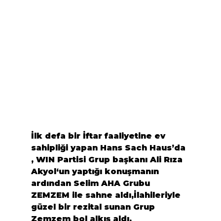
İlk defa bir İftar faaliyetine ev 
sahipliği yapan Hans Sach Haus’da 
, WIN Partisi Grup başkanı 
Ali Rıza 
Akyol
‘un yaptığı konuşmanın 
ardından 
Selim AHA
 Grubu 
ZEMZEM
 ile sahne aldı,İlahileriyle 
güzel bir rezital sunan 
Grup 
Zemzem
 bol alkış aldı.