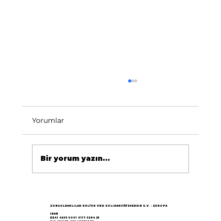
Yorumlar
Bir yorum yazın...
Göçün 65.yılı "Nesillerin Buluşması"
büyük yankı uyandırdı...
ZONGULDAKLILAR KULTUR UND SOLIDARITÄTSVEREIN E.V. - EUROPA
IBAN
DE41 4205 0001 0117 0264 25