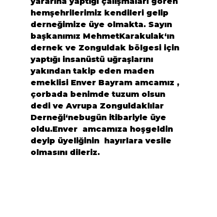
yararına yaptığı çalışmaları gören 
hemşehrilerimiz kendileri gelip 
derneğimize üye olmakta. Sayın 
başkanımız 
Mehmet
Karakulak
‘ın 
dernek ve
 Zonguldak
 bölgesi için 
yaptığı insanüstü uğraşlarını 
yakından takip eden maden 
emeklisi
 Enver Bayram
 amcamız , 
çorbada benimde tuzum olsun 
dedi ve 
Avrupa Zonguldaklılar 
Derneği
‘ne
bugün itibariyle üye 
oldu.Enver  amcamıza hoşgeldin 
deyip üyeliğinin  hayırlara vesile 
olmasını dileriz.