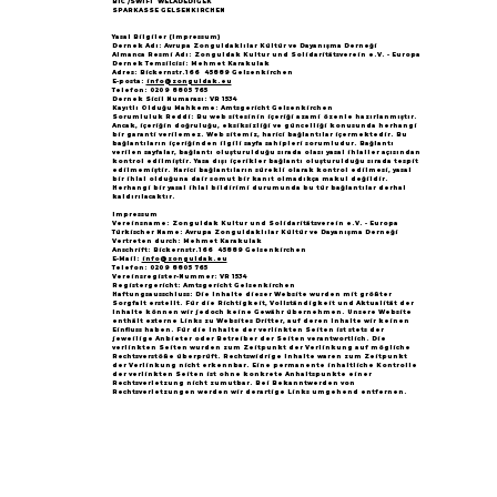
BIC /SWIFT WELADED1GEK
SPARKASSE GELSENKIRCHEN
Yasal Bilgiler (Impressum)
Dernek Adı: Avrupa Zonguldaklılar Kültür ve Dayanışma Derneği
Almanca Resmi Adı: Zonguldak Kultur und Solidaritätsverein e.V. - Europa
Dernek Temsilcisi: Mehmet Karakulak
Adres: Bickernstr.166 45889 Gelsenkirchen
E-posta:
info@zonguldak.eu
Telefon: 0209 8805 765
Dernek Sicil Numarası: VR 1534
Kayıtlı Olduğu Mahkeme: Amtsgericht Gelsenkirchen
Sorumluluk Reddi: Bu web sitesinin içeriği azami özenle hazırlanmıştır.
Ancak, içeriğin doğruluğu, eksiksizliği ve güncelliği konusunda herhangi
bir garanti verilemez. Web sitemiz, harici bağlantılar içermektedir. Bu
bağlantıların içeriğinden ilgili sayfa sahipleri sorumludur. Bağlantı
verilen sayfalar, bağlantı oluşturulduğu sırada olası yasal ihlaller açısından
kontrol edilmiştir. Yasa dışı içerikler bağlantı oluşturulduğu sırada tespit
edilmemiştir. Harici bağlantıların sürekli olarak kontrol edilmesi, yasal
bir ihlal olduğuna dair somut bir kanıt olmadıkça makul değildir.
Herhangi bir yasal ihlal bildirimi durumunda bu tür bağlantılar derhal
kaldırılacaktır.
Impressum
Vereinsname: Zonguldak Kultur und Solidaritätsverein e.V. - Europa
Türkischer Name: Avrupa Zonguldaklılar Kültür ve Dayanışma Derneği
Vertreten durch: Mehmet Karakulak
Anschrift: Bickernstr.166 45889 Gelsenkirchen
E-Mail:
info@zonguldak.eu
Telefon: 0209 8805 765
Vereinsregister-Nummer: VR 1534
Registergericht: Amtsgericht Gelsenkirchen
Haftungsausschluss: Die Inhalte dieser Website wurden mit größter
Sorgfalt erstellt. Für die Richtigkeit, Vollständigkeit und Aktualität der
Inhalte können wir jedoch keine Gewähr übernehmen. Unsere Website
enthält externe Links zu Websites Dritter, auf deren Inhalte wir keinen
Einfluss haben. Für die Inhalte der verlinkten Seiten ist stets der
jeweilige Anbieter oder Betreiber der Seiten verantwortlich. Die
verlinkten Seiten wurden zum Zeitpunkt der Verlinkung auf mögliche
Rechtsverstöße überprüft. Rechtswidrige Inhalte waren zum Zeitpunkt
der Verlinkung nicht erkennbar. Eine permanente inhaltliche Kontrolle
der verlinkten Seiten ist ohne konkrete Anhaltspunkte einer
Rechtsverletzung nicht zumutbar. Bei Bekanntwerden von
Rechtsverletzungen werden wir derartige Links umgehend entfernen.