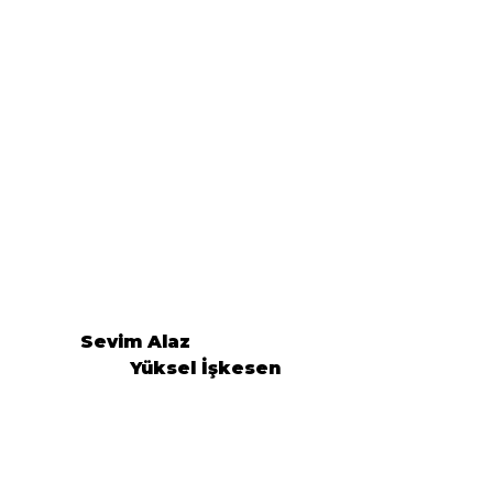
  Sevim Alaz                                         
           Yüksel İşkesen