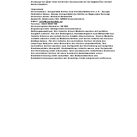
Herhangi bir yasal ihlal bildirimi durumunda bu tür bağlantılar derhal
kaldırılacaktır.
Impressum
Vereinsname: Zonguldak Kultur und Solidaritätsverein e.V. - Europa
Türkischer Name: Avrupa Zonguldaklılar Kültür ve Dayanışma Derneği
Vertreten durch: Mehmet Karakulak
Anschrift: Bickernstr.166 45889 Gelsenkirchen
E-Mail:
info@zonguldak.eu
Telefon: 0209 8805 765
Vereinsregister-Nummer: VR 1534
Registergericht: Amtsgericht Gelsenkirchen
Haftungsausschluss: Die Inhalte dieser Website wurden mit größter
Sorgfalt erstellt. Für die Richtigkeit, Vollständigkeit und Aktualität der
Inhalte können wir jedoch keine Gewähr übernehmen. Unsere Website
enthält externe Links zu Websites Dritter, auf deren Inhalte wir keinen
Einfluss haben. Für die Inhalte der verlinkten Seiten ist stets der
jeweilige Anbieter oder Betreiber der Seiten verantwortlich. Die
verlinkten Seiten wurden zum Zeitpunkt der Verlinkung auf mögliche
Rechtsverstöße überprüft. Rechtswidrige Inhalte waren zum Zeitpunkt
der Verlinkung nicht erkennbar. Eine permanente inhaltliche Kontrolle
der verlinkten Seiten ist ohne konkrete Anhaltspunkte einer
Rechtsverletzung nicht zumutbar. Bei Bekanntwerden von
Rechtsverletzungen werden wir derartige Links umgehend entfernen.