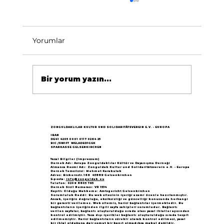
Yorumlar
Bir yorum yazın...
Göçün 65.yılı "Nesillerin Buluşması"
büyük yankı uyandırdı...
ZONGULDAKLILAR KULTUR UND SOLIDARITÄTSVEREIN E.V. - EUROPA
IBAN
DE41 4205 0001 0117 0264 25
BIC /SWIFT WELADED1GEK
SPARKASSE GELSENKIRCHEN
Yasal Bilgiler (Impressum)
Dernek Adı: Avrupa Zonguldaklılar Kültür ve Dayanışma Derneği
Almanca Resmi Adı: Zonguldak Kultur und Solidaritätsverein e.V. - Europa
Dernek Temsilcisi: Mehmet Karakulak
Adres: Bickernstr.166 45889 Gelsenkirchen
E-posta:
info@zonguldak.eu
Telefon: 0209 8805 765
Dernek Sicil Numarası: VR 1534
Kayıtlı Olduğu Mahkeme: Amtsgericht Gelsenkirchen
Sorumluluk Reddi: Bu web sitesinin içeriği azami özenle hazırlanmıştır.
Ancak, içeriğin doğruluğu, eksiksizliği ve güncelliği konusunda herhangi
bir garanti verilemez. Web sitemiz, harici bağlantılar içermektedir. Bu
bağlantıların içeriğinden ilgili sayfa sahipleri sorumludur. Bağlantı
verilen sayfalar, bağlantı oluşturulduğu sırada olası yasal ihlaller açısından
kontrol edilmiştir. Yasa dışı içerikler bağlantı oluşturulduğu sırada tespit
edilmemiştir. Harici bağlantıların sürekli olarak kontrol edilmesi, yasal
bir ihlal olduğuna dair somut bir kanıt olmadıkça makul değildir.