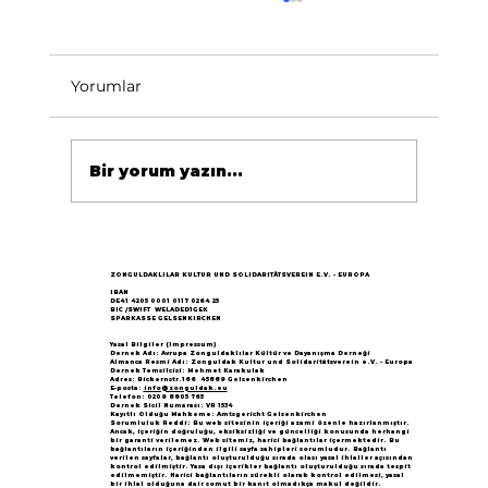
Yorumlar
Bir yorum yazın...
Göçün 65.yılı "Nesillerin Buluşması"
büyük yankı uyandırdı...
ZONGULDAKLILAR KULTUR UND SOLIDARITÄTSVEREIN E.V. - EUROPA
IBAN
DE41 4205 0001 0117 0264 25
BIC /SWIFT WELADED1GEK
SPARKASSE GELSENKIRCHEN
Yasal Bilgiler (Impressum)
Dernek Adı: Avrupa Zonguldaklılar Kültür ve Dayanışma Derneği
Almanca Resmi Adı: Zonguldak Kultur und Solidaritätsverein e.V. - Europa
Dernek Temsilcisi: Mehmet Karakulak
Adres: Bickernstr.166 45889 Gelsenkirchen
E-posta:
info@zonguldak.eu
Telefon: 0209 8805 765
Dernek Sicil Numarası: VR 1534
Kayıtlı Olduğu Mahkeme: Amtsgericht Gelsenkirchen
Sorumluluk Reddi: Bu web sitesinin içeriği azami özenle hazırlanmıştır.
Ancak, içeriğin doğruluğu, eksiksizliği ve güncelliği konusunda herhangi
bir garanti verilemez. Web sitemiz, harici bağlantılar içermektedir. Bu
bağlantıların içeriğinden ilgili sayfa sahipleri sorumludur. Bağlantı
verilen sayfalar, bağlantı oluşturulduğu sırada olası yasal ihlaller açısından
kontrol edilmiştir. Yasa dışı içerikler bağlantı oluşturulduğu sırada tespit
edilmemiştir. Harici bağlantıların sürekli olarak kontrol edilmesi, yasal
bir ihlal olduğuna dair somut bir kanıt olmadıkça makul değildir.