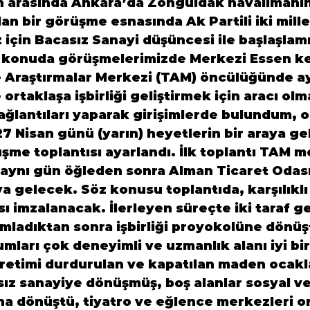
an arasında Ankara’da Zonguldak havalimanı
n bir görüşme esnasında Ak Partili iki mille
 için Bacasız Sanayi düşüncesi ile başlaş
lamı
u konuda görüşmelerimizde Merkezi Essen k
 Araştırmalar Merkezi (TAM) öncülüğünde ay
 ortaklaşa işbirliği geliştirmek için aracı ol
bağlantıları yaparak girişimlerde bulundum, o
27 Nisan günü (yarın) heyetlerin bir araya ge
şme toplantısı ayarlandı. İlk toplantı TAM m
aynı gün öğleden sonra Alman Ticaret Odası
a gelecek. Söz konusu toplantıda, karşılıklı 
sı imzalanacak. İlerleyen süreçte iki taraf ge
mladıktan sonra işbirliği proyokolüne dönüş
mları çok deneyimli ve uzmanlık alanı iyi bir
üretimi durdurulan ve kapatılan maden ocaklar
sız sanayiye dönüşmüş, boş alanlar sosyal ve
ına dönüştü, tiyatro ve eğlence merkezleri or