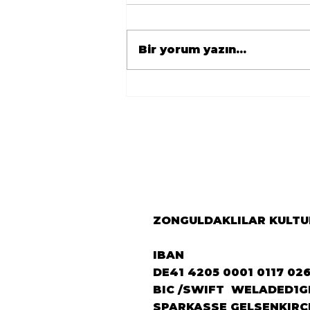
Bir yorum yazın...
🇹🇷 Avrupa
Zonguldaklılar
Derneği’nden Berlin’e
Önemli Ziyaret 🇩🇪
ZONGULDAKLILAR KULTUR
IBAN
DE41 4205 0001 0117 02
BIC /SWIFT WELADED1G
SPARKASSE GELSENKIRC