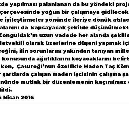
zde yapılması palanlanan da bu yöndeki proj
çerçevesinde yoğun bir çalışmaya gidilecek
e iyileştirmeler yönünde ileriye dönük atıla
 alanını da  kapsayacak şekilde düşünülmekt
Zonguldak’ın uzun vadede her alanda şekill
letvekili olarak üzerlerine düşeni yapmak iç
eğini, ilin sorunlarını yakından tanıyan mille
 konusunda ağırlıklarını koyacaklarını belirtt
ırken,  Çaturoğl’nun özellikle Maden Taş Köm
 şartlarda çalışan maden işcisinin çalışma şar
 yönünde mutlak bir düzenlemenin kaçınılmaz
ildi.
5 Nisan 2016