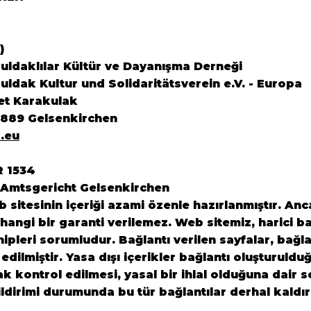
)
ldaklılar Kültür ve Dayanışma Derneği
ldak Kultur und Solidaritätsverein e.V. - Europa
et Karakulak
5889 Gelsenkirchen
.eu
R 1534
 Amtsgericht Gelsenkirchen
sitesinin içeriği azami özenle hazırlanmıştır. Anca
angi bir garanti verilemez. Web sitemiz, harici ba
ahipleri sorumludur. Bağlantı verilen sayfalar, bağl
 edilmiştir. Yasa dışı içerikler bağlantı oluşturuldu
rak kontrol edilmesi, yasal bir ihlal olduğuna dair
ildirimi durumunda bu tür bağlantılar derhal kaldır