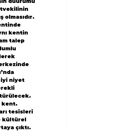
nın duurumu 
tvekilinin 
ş olmasıdır. 
entinde 
nı kentin 
mam talep 
lumlu 
lerek 
erkezinde 
’nda 
iyi niyet 
rekli 
türülecek. 
 kent. 
ı tesisleri 
 kültürel 
taya çıktı. 