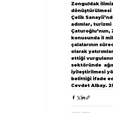
Zonguldak ilimi
dönüştürülmesi 
Çelik Sanayii’nd
adımlar, turizmi
Çaturoğlu’nun, 
konusunda il mil
çalalarının sürec
olarak yatırımlar
ettiği vurgulan
sektöründe  ağır
iyileştirilmesi
belittiği ifade ed
Cevdet Albay. 2