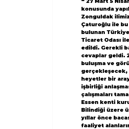
“ 
27 Mart 5 Nis
konusunda yapıla
Zonguldak ilimiz
Çaturoğlu ile b
bulunan Türkiye
Ticaret Odası ile
edildi. Gerekli 
cevaplar geldi. 
buluşma ve görü
gerçekleşecek, 
heyetler bir aray
işbirliği anlaşma
çalışmaları tama
Essen kenti kuru
Bilindiği üzere 
yıllar önce baca
faaliyet alanlar