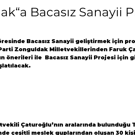
k“a Bacasız Sanayii Pr
esinde Bacasız Sanayii geliştirmek için pro
Parti Zonguldak Milletvekillerinden Faruk Ç
 önerileri ile  Bacasız Sanayii Projesi için gi
latılacak.
tvekili Çaturoğlu’nın aralarında bulunduğu 
T
nde 
çeşitli meslek guplarından oluşan 30 kişi