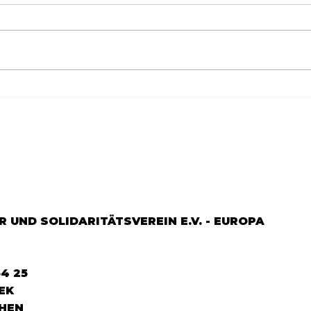
Göçün 65.yılı "Nesillerin
65.Y
Buluşması" büyük yankı
YEM
uyandırdı...
DOS
 UND SOLIDARITÄTSVEREIN E.V. - EUROPA
64 25
EK
HEN