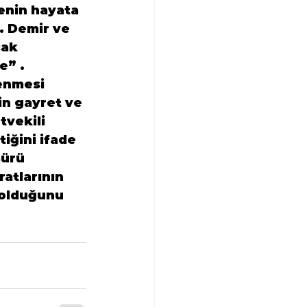
enin hayata 
. Demir ve 
cak 
e” .
enmesi 
in gayret ve 
tvekili 
iğini ifade 
ürü 
atlarının 
 olduğunu 