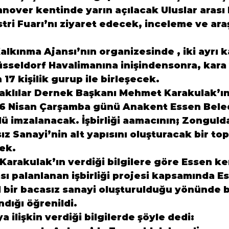
nover kentinde yarın açılacak Uluslar arası
tri Fuarı’nı 
z
iyaret ede
cek,
 inceleme 
ve ara
Kalkınma Ajansı’nın organiz
esinde
 , iki ayrı 
Düsseldorf Havalimanına in
işinden
sonra, kara 
17 kişilik gurup ile birleşecek.
klılar Dernek Başkanı Mehmet Karakulak’ın 
 26 Nisan Çarşamba günü Anakent Essen Beledi
olü imzalanacak. İşbirliği aamacının; Zonguld
z Sanayi’nin alt yapısını oluşturacak bir top
ek.
arakulak’ın verdiği bilgilere göre 
Essen ken
ası palanlanan işbirliği projesi kapsamında E
l bir bacasız sanayi oluşturulduğu yönünde 
b
ndığı öğrenildi.
 ilişkin verdiği bilgilerde şöyle dedi: