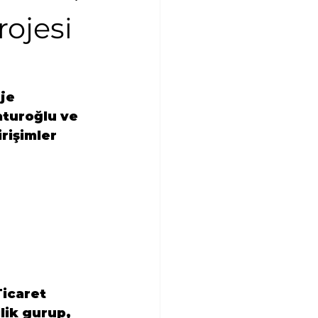
ojesi
je 
aturoğlu ve 
rişimler 
icaret 
lik gurup, 