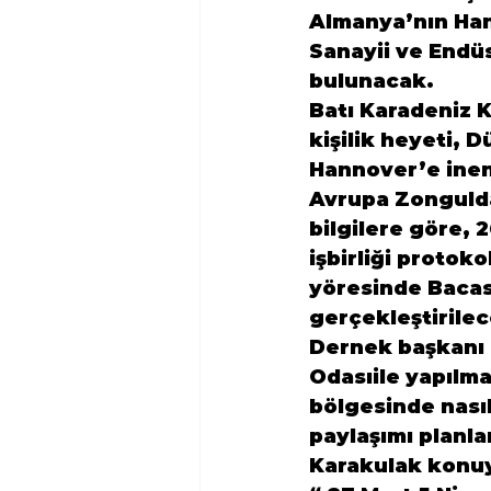
Almanya’nın Han
Sanayi
i
 ve Endüs
bulunacak.
Batı Karadeniz 
kişilik heyeti, 
Hannover’e inen 
Avrupa Zongulda
bilgilere göre,
işbirliği protok
yöresinde Bacası
gerçekleştirilec
Dernek başkanı K
Odası
ile yapılm
bölgesinde nası
paylaşımı
 planla
Karakulak konuya