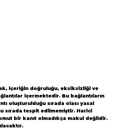
k, içeriğin doğruluğu, eksiksizliği ve
ğlantılar içermektedir. Bu bağlantıların
antı oluşturulduğu sırada olası yasal
ğu sırada tespit edilmemiştir. Harici
 somut bir kanıt olmadıkça makul değildir.
ılacaktır.