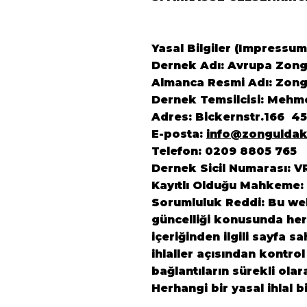
Yasal Bilgiler (Impressum
Dernek Adı: Avrupa Zongu
Almanca Resmi Adı: Zongu
Dernek Temsilcisi: Mehm
Adres: Bickernstr.166 4
E-posta:
info@zonguldak
Telefon: 0209 8805 765
Dernek Sicil Numarası: V
Kayıtlı Olduğu Mahkeme:
Sorumluluk Reddi: Bu web 
güncelliği konusunda herh
içeriğinden ilgili sayfa s
ihlaller açısından kontrol
bağlantıların sürekli ola
Herhangi bir yasal ihlal b