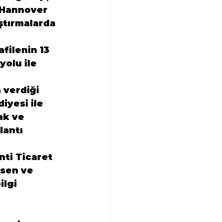
 Hannover 
ştırmalarda 
kafilenin 13 
yolu ile 
verdiği 
yesi ile 
ak ve 
lantı 
ti Ticaret 
ssen ve 
ilgi 