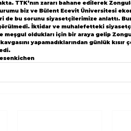
kta. TTK’nın zararı bahane edilerek Zongu
durumu biz ve Bülent Ecevit Üniversitesi eko
ri de bu sorunu siyasetçilerimize anlattı. B
görülmedi. İktidar ve muhalefetteki siyasetçi
e meşgul oldukları için bir araya gelip Zongu
” kavgasını yapamadıklarından günlük kısır 
edi.
Gesenkichen