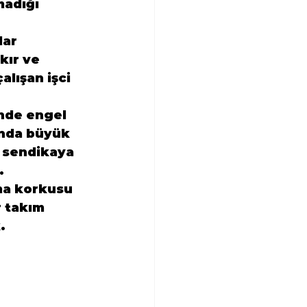
adığı 
ar 
ır ve 
lışan işci 
nde engel 
nda büyük 
r sendikaya 
. 
lma korkusu 
r takım 
.