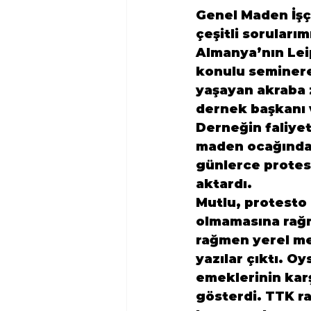
Genel Maden İşçi
çeşitli sorularım
Almanya’nın Lei
konulu seminere
yaşayan akraba z
dernek başkanı v
Derneğin faliyet
maden ocağında ç
günlerce protes
aktardı.
Mutlu, protesto 
olmamasına rağm
rağmen yerel me
yazılar çıktı. O
emeklerinin karş
gösterdi. TTK r