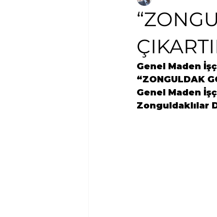
“ZONG
ÇIKARTI
Genel Maden 
İş
“
ZONGULDAK GÖ
Genel Maden 
İş
Zonguldaklılar D