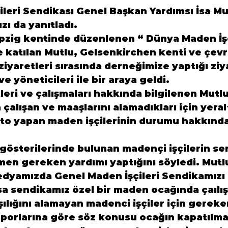
leri Sendikası Genel Başkan Yardımsı İsa Mut
ızı da yanıtladı.
pzig kentinde düzenlenen “ Dünya Maden İşçi
 katılan Mutlu, Gelsenkirchen kenti ve çevr
iyaretleri sırasında derneğimize yaptığı ziy
e yöneticileri ile bir araya geldi.
leri ve çalışmaları hakkında bilgilenen Mutlu,
alışan ve maaşlarını alamadıkları için yeral
to yapan maden işçilerinin durumu hakkında 
gösterilerinde bulunan madençi işçilerin se
en gereken yardımı yaptığını söyledi. Mutlu
dyamızda Genel Maden İşçileri Sendikamızı s
ysa sendikamız özel bir maden ocağında çaılış
ılığını alamayan madenci işçiler için gereke
aporlarına göre söz konusu ocağın kapatılma