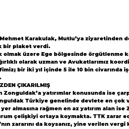
Mehmet Karakulak, Mutlu’ya ziyaretinden do
bir plaket verdi.
k olmak üzere Ege bölgesinde örgütlenme 
ğırlıklı olarak uzman ve Avukatlarımız koord
iz; bir iki yıl içinde 5 ile 10 bin civarında iş
.
DEN ÇIKARILMIŞ
 Zonguldak’a yatırımlar konusunda ise çarpı
onguldak Türkiye genelinde devlete en çok v
da yer almasına rağmen en az yatırım alan ise
rum çelişkiyi ortaya koymakta. TTK zarar ed
’nın zararını da koysanız, yine verilen vergi 