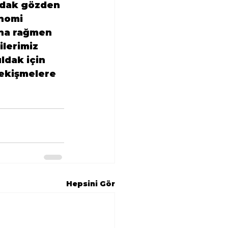
ldak gözden 
nomi 
una rağmen 
lerimiz 
ldak için 
çekişmelere 
Hepsini Gör