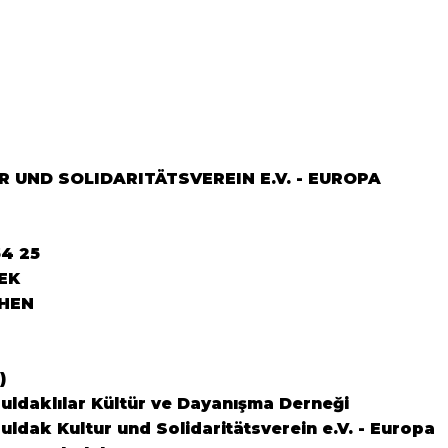
Buluşması" büyük yankı
YEM
uyandırdı...
DOS
 UND SOLIDARITÄTSVEREIN E.V. - EUROPA
64 25
EK
HEN
)
ldaklılar Kültür ve Dayanışma Derneği
ldak Kultur und Solidaritätsverein e.V. - Europa