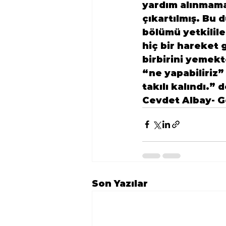
yardım alınmama
çıkartılmış. Bu 
bölümü yetkilile
hiç bir hareket 
birbirini yemekt
“ne yapabiliriz
takılı kalındı.” d
Cevdet Albay- 
Son Yazılar