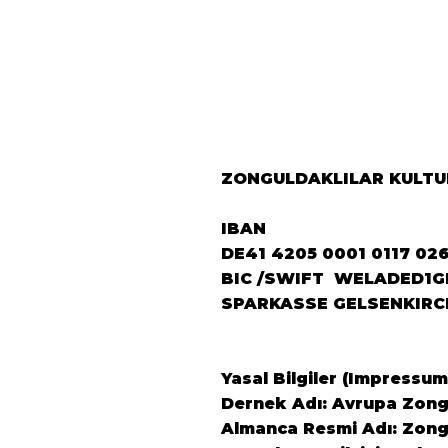
Zonguldaklılar
Derneği’nden Berlin’e
Önemli Ziyaret 🇩🇪
ZONGULDAKLILAR KULTUR
IBAN
DE41 4205 0001 0117 02
BIC /SWIFT WELADED1G
SPARKASSE GELSENKIRC
Yasal Bilgiler (Impressum
Dernek Adı: Avrupa Zongu
Almanca Resmi Adı: Zongu