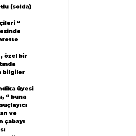
lu (solda) 
leri “ 
esinde 
arette 
 özel bir 
tında 
bilgiler 
ndika üyesi 
, “ buna 
uçlayıcı 
an ve 
n çabayı 
sı 