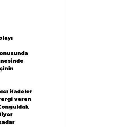
layı 
konusunda 
inesinde 
çinin 
cı ifadeler 
ergi veren 
 Zonguldak 
iyor 
kadar 