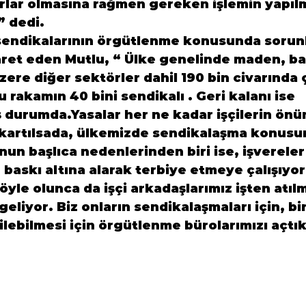
lar olmasına rağmen gereken işlemin yapılm
” dedi.
 sendikalarının örgütlenme konusunda sorunl
ret eden Mutlu, “ Ülke genelinde maden, bak
re diğer sektörler dahil 190 bin civarında ça
u rakamın 40 bini sendikalı . Geri kalanı ise 
durumda.Yasalar her ne kadar işçilerin önü
ıkartılsada, ülkemizde sendikalaşma konusu
nun başlıca nedenlerinden biri ise, işverele
e baskı altına alarak terbiye etmeye çalışıyor
böyle olunca da işçi arkadaşlarımız işten atı
 geliyor. Biz onların sendikalaşmaları için, bi
ilebilmesi için örgütlenme bürolarımızı açtık