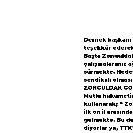
Dernek başkanı 
teşekkür ederek 
Başta Zongulda
çalışmalarımız a
sürmekte. Hedefim
sendikalı olması
ZONGULDAK GÖZ
Mutlu hükümetin
kullanarak; “ Z
ilk on il arasın
gelmekte. Bu du
diyorlar ya, TTK