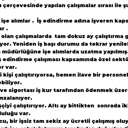
ı çerçevesinde yapılan çalışmalar sırası ile ş
işe alımlar .  İş edindirme adına işveren ka
r .
olan çalışmalarda  tam dokuz ay çalıştırma g
yor. Yeniden iş başı durumu da tekrar yenileb
 müdürlüğüne işe alımlarda uzatma yapılmış
ş edindirme çalışması kapsamında özel sektö
er var.
i kişi çalıştırıyorsa, hemen ilave bir personel
biliyor.
 ve sigortası iş kur tarafından ödenmek üzere
mzalanıyor.
çiyi çalıştırıyor. Altı ay bittikten  sonrada ik
luluğu var.
u, bir işsiz tam sekiz ay ücretli çalışmış olu