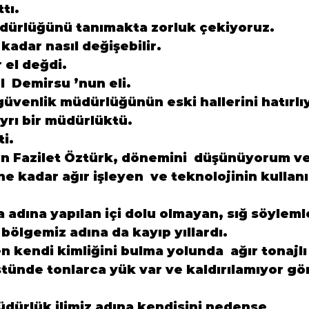
tı.
dürlüğünü tanımakta zorluk çekiyoruz.
kadar nasıl değişebilir.
ir el değdi.
l  Demirsu ’nun eli.
güvenlik müdürlüğünün eski hallerini hatırlı
yrı bir müdürlüktü.
ti.
n Fazilet Öztürk, dönemini  düşünüyorum ve
ne kadar ağır işleyen  ve teknolojinin kullanı
dına yapılan içi dolu olmayan, sığ söylemle
 bölgemiz adına da kayıp yıllardı.
kendi kimliğini bulma yolunda  ağır tonajlı 
stünde tonlarca yük var ve kaldırılamıyor gö
üdürlük ilimiz adına kendisini nedense 