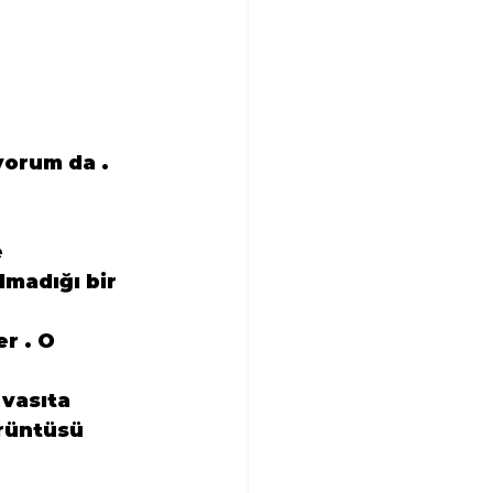
yorum da .
 
lmadığı bir 
r . O 
vasıta 
rüntüsü 