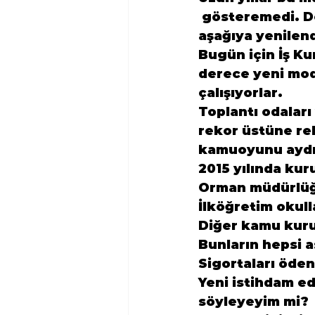
 gösteremedi. D
aşağıya yenilend
Bugün için İş K
derece yeni mode
çalışıyorlar.
Toplantı odalar
rekor üstüne rek
kamuoyunu aydı
2015 yılında kur
Orman müdürlüğü
İlköğretim okulla
Diğer kamu kuru
Bunların hepsi a
Sigortaları öden
Yeni istihdam ed
söyleyeyim mi?