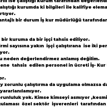
arılı ise çalıştığı kurum tarafından değerlendi
alıştığı kurumda ki bilgileri ile kalifiye elema
rtıyor.
vantajlı bir durum İş kur müdürlüğü tarafında
n bir kuruma da bir işçi tahsis ediliyor.
rmi sayısına yakın  işçi çalıştırana  ise iki pe
iyor.
u neden değerlendirmez anlamış değilim.
ene  tahsis  edilen personel in ücreti İş- Kur
or.
ay zorunlu çalıştırma da uygulama olmazsa da 
yararlanılamıyor.
zorunluluk yok. Kimse kimseyi asmıyor ,kesm
ulaması  özel sektör  işverenleri  tarafından 