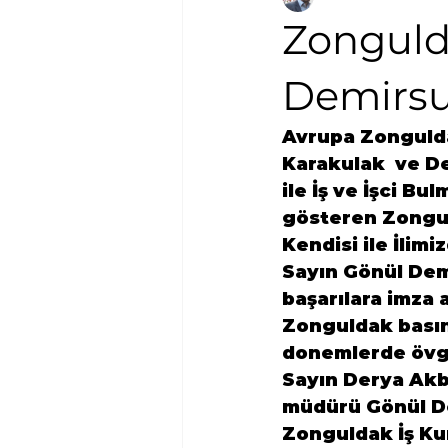
Zonguld
Demirsu
Avrupa Zongulda
Karakulak
  ve
 D
ile İş ve İşci B
gösteren 
Zongu
Kendisi ile İlimi
Sayın 
Gönül Dem
başarılara imza 
Zonguldak basın
donemlerde övg
Sayın 
Derya Akb
müdürü Gönül Dem
Zonguldak İş Ku