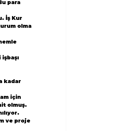
 Bu para 
 İş Kur 
kurum olma 
nemle 
 işbaşı 
a kadar 
am için 
it olmuş.
ılıyor.
m ve proje 