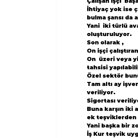
Çalışan işçi  baş
İhtiyaç yok ise ç
bulma şansı da a
Yani  iki türlü a
oluşturuluyor.
Son olarak ,
On işçi çalıştıra
On  üzeri veya yi
tahsisi yapılabil
Özel sektör bun
Tam altı ay işver
veriliyor.
Sigortası veriliy
Buna karşın iki 
ek teşviklerden 
Yani başka bir 
İş Kur teşvik uyg