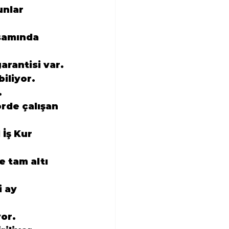
unlar 
psamında 
arantisi var.
iliyor.
.
rde çalışan 
 İş Kur 
 tam altı 
i ay 
yor.