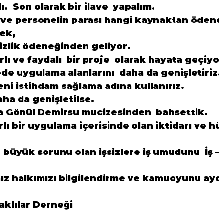
ı.  Son olarak bir ilave  yapalım.
 ve personelin parası hangi kaynaktan ödend
ek,
izlik ödeneğinden geliyor.
lı ve faydalı  bir proje  olarak hayata geçiyo
ede uygulama alanlarını  daha da genişletiriz
ni istihdam sağlama adına kullanırız.
ha da genişletilse.
da Gönül Demirsu mucizesinden  bahsettik.
lı bir uygulama içerisinde olan iktidarı ve 
büyük sorunu olan işsizlere iş umudunu  İş 
ımız halkımızı bilgilendirme ve kamuoyunu ay
klılar Derneği 