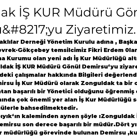
ak İŞ KUR Müdürü Gö
&#8217;yu Ziyaretimiz.
klılar Derneği
 Yönetim Kurulu adına , Başka
evrek-Gökçebey
 temsilcimiz 
Fikri Erdem
 0la
ulma Kurumu olan yeni adı İş Kur Müdürlüğü alt
ldak İŞ KUR
 Müdürü 
Gönül Demirsu
‘yu ziyar
zdeki çalışmalar hakkında Bilgileri değerlendi
irsu
 İş Kur Müdürü olarak 
Zonguldak
 ta bir 
atan başarılı bir Yönetici olduğunu öğrenmiş 
ında çok önemli yer alan İş Kur Müdürlüğü s
ülerle bahsedilmektedir.
ıyık
‘ın kaleminden aynen şöyle :Zonguldak İ
irsu son derece başarılı bir müdür.Dört yıl
r müdürlüğü görevinde bulunan Demirsu ,k