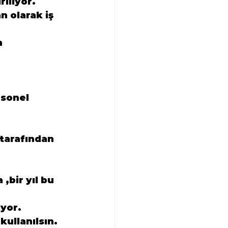
riliyor.
n olarak iş 
n 
rsonel 
 tarafından 
,bir yıl bu 
iyor.
kullanılsın.