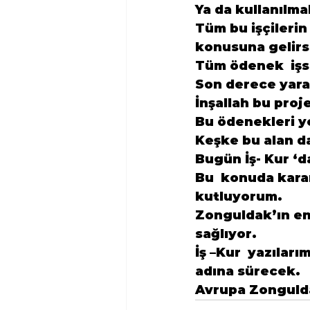
Ya da kullanılmal
Tüm bu işçilerin
konusuna gelirs
Tüm ödenek  işs
Son derece yarar
İnşallah bu proj
Bu ödenekleri ye
Keşke bu alan da
Bugün İş- Kur ‘
Bu  konuda karar
kutluyorum.
Zonguldak’ın en 
sağlıyor.
İş –Kur  yazılar
adına sürecek.
Avrupa Zongulda