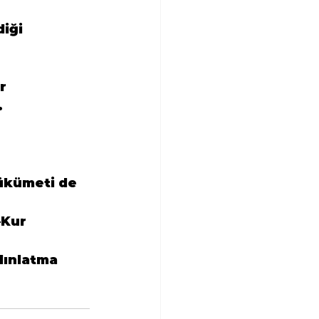
iği 
r
.
hükümeti de 
–Kur 
dınlatma 