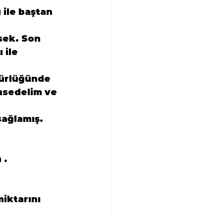
ile baştan 
sek. Son 
 ile 
dürlüğünde 
hsedelim ve 
sağlamış.
 .
iktarını 