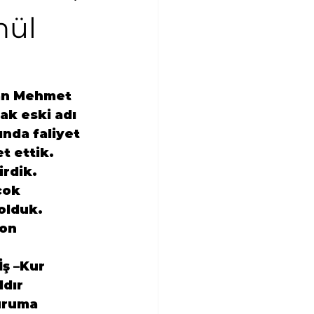
nül
n 
Mehmet 
rak eski adı 
ında faliyet 
et ettik.
rdik.

cok 
olduk.

on 
ş –Kur 
dır 
uruma 