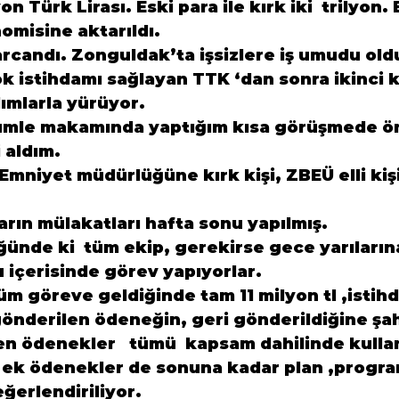
on Türk Lirası. Eski para ile kırk iki  trilyon.
misine aktarıldı.
candı. Zonguldak’ta işsizlere iş umudu oldu.
ok istihdamı sağlayan TTK ‘dan sonra ikinci 
ımlarla yürüyor.
mle makamında yaptığım kısa görüşmede ö
i aldım.
 Emniyet müdürlüğüne kırk kişi, ZBEÜ elli kişi
arın mülakatları hafta sonu yapılmış.
ğünde ki  tüm ekip, gerekirse gece yarıların
 içerisinde görev yapıyorlar.
 göreve geldiğinde tam 11 milyon tl ,istihd
önderilen ödeneğin, geri gönderildiğine şah
n ödenekler   tümü  kapsam dahilinde kullan
ek ödenekler de sonuna kadar plan ,progra
ğerlendiriliyor.