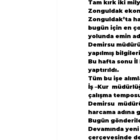
Tam kırk iki mily
Zonguldak ekono
Zonguldak’ta har
bugün için en ç
yolunda emin ad
Demirsu müdürü
yapılmış bilgiler
Bu hafta sonu İl
yaptırıldı.
Tüm bu işe alıml
İş –Kur  müdürlü
çalışma temposu
Demirsu  müdürüm
harcama adına g
Bugün gönderile
Devamında yeni 
çerçevesinde de