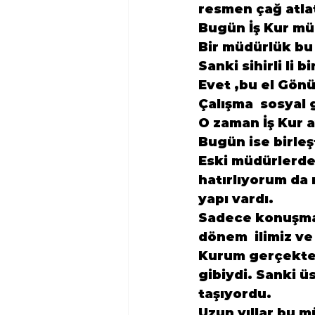
resmen çağ atlat
Bugün İş Kur mü
Bir müdürlük bu 
Sanki sihirli li b
Evet ,bu el Gönü
Çalışma  sosyal 
O zaman İş Kur a
Bugün ise birleş
Eski müdürlerde
hatırlıyorum da 
yapı vardı.
Sadece konuşma a
dönem  ilimiz ve
Kurum gerçekten 
gibiydi. Sanki ü
taşıyordu.
Uzun yıllar bu m