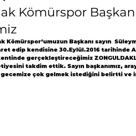
ak Kömürspor Başkan
miz
ak Kömürspor
‘umuzun Başkanı sayın  
Süley
ret edip kendisine 
30.Eylül.2016
 tarihinde 
kentinde gerçekleştireceğimiz 
ZONGULDAKL
etiyesini takdim ettik. Sayın başkanımız, ar
gecemize çok gelmek istediğini belirtti ve i