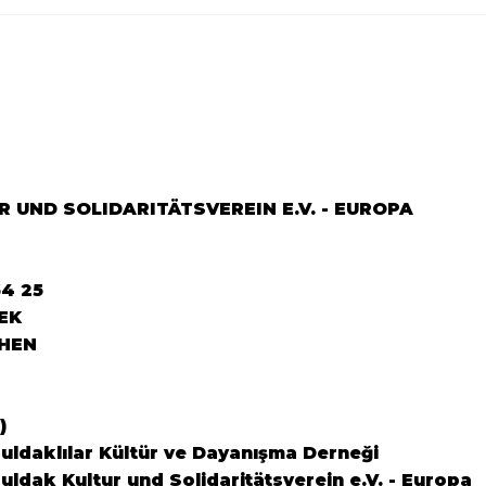
Göçün 65.yılı "Nesillerin
65.Y
Buluşması" büyük yankı
YEM
uyandırdı...
DOS
 UND SOLIDARITÄTSVEREIN E.V. - EUROPA
64 25
EK
HEN
)
ldaklılar Kültür ve Dayanışma Derneği
ldak Kultur und Solidaritätsverein e.V. - Europa