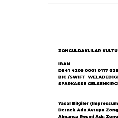
🇹🇷 Avrupa
Zonguldaklılar
Derneği’nden Berlin’e
Önemli Ziyaret 🇩🇪
ZONGULDAKLILAR KULTUR
IBAN
DE41 4205 0001 0117 02
BIC /SWIFT WELADED1G
SPARKASSE GELSENKIRC
Yasal Bilgiler (Impressum
Dernek Adı: Avrupa Zongu
Almanca Resmi Adı: Zongu