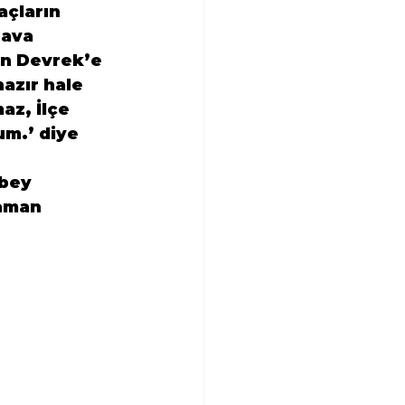
açların 
ava 
n Devrek’e 
hazır hale 
az, İlçe 
um.’
 diye 
bey 
zaman 