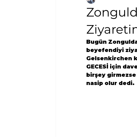
Zonguld
Ziyareti
Bugün 
Zonguld
beyefendiyi ziya
Gelsenkirchen
 
GECESİ
 için dav
birşey girmezse 
nasip olur dedi.