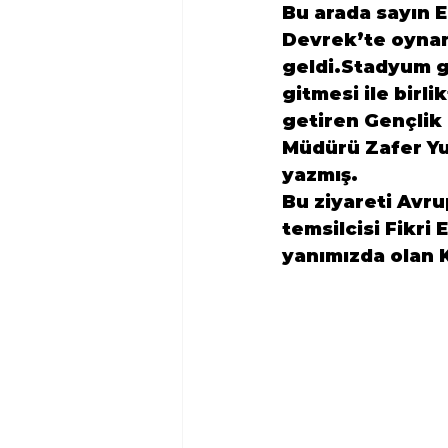
Bu arada sayın 
E
Devrek’te oynan
geldi.Stadyum g
gitmesi ile birli
getiren Gençlik 
Müdürü Zafer Yur
yazmış.

Bu ziyareti 
Avru
temsilcisi 
Fikri
yanımızda olan 