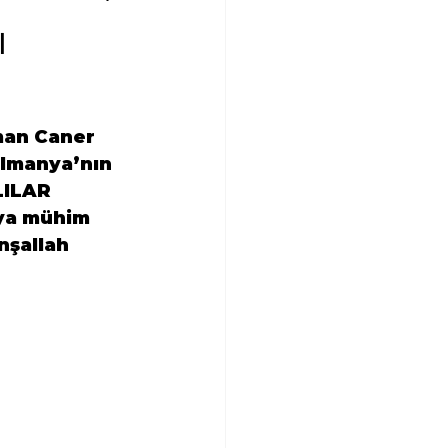
ı
man Caner
Almanya’nın 
ILAR 
aya mühim 
nşallah 