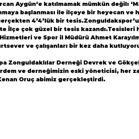
rcan Aygün
‘e katılmamak mümkün değil: ‘
M
maya başlanması ile ilçeye bir heyecan ve h
erçekten 4’4’lük bir tesis.Zonguldakspor’u
kte İlçe çok güzel bir tesis kazandı.Tesisleri 
Hizmetleri ve Spor il Müdürü Ahmet Karayılm
tsever ve çalışanları bir kez daha kutluyor
pa Zonguldaklılar Derneği
 Devrek ve Gökçe
 Erdem
 ve derneğimizin eski yöneticisi, her 
Kenan Oruç
 abimiz gerçekleştirdi.