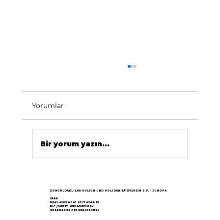
Yorumlar
Bir yorum yazın...
Göçün 65.yılı "Nesillerin Buluşması"
büyük yankı uyandırdı...
ZONGULDAKLILAR KULTUR UND SOLIDARITÄTSVEREIN E.V. - EUROPA
IBAN
DE41 4205 0001 0117 0264 25
BIC /SWIFT WELADED1GEK
SPARKASSE GELSENKIRCHEN