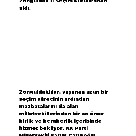
Zonguldak İl Seçim Kurulu’ndan 
aldı.
Zonguldaklılar, yaşanan uzun bir 
seçim sürecinin ardından 
mazbatalarını da alan 
milletvekillerinden bir an önce 
birlik ve beraberlik içerisinde 
hizmet bekliyor. AK Parti 
Milletvekili Faruk Çaturoğlu, 