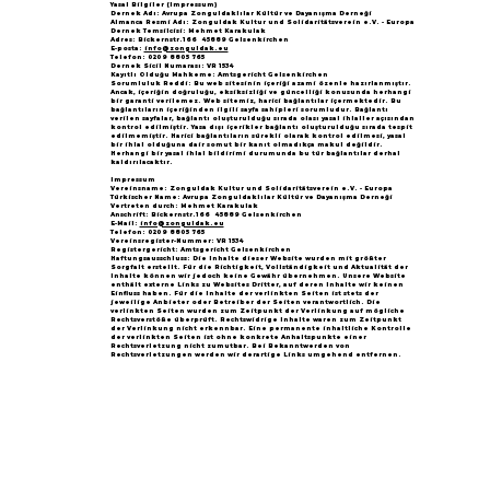
Yasal Bilgiler (Impressum)
Dernek Adı: Avrupa Zonguldaklılar Kültür ve Dayanışma Derneği
Almanca Resmi Adı: Zonguldak Kultur und Solidaritätsverein e.V. - Europa
Dernek Temsilcisi: Mehmet Karakulak
Adres: Bickernstr.166 45889 Gelsenkirchen
E-posta:
info@zonguldak.eu
Telefon: 0209 8805 765
Dernek Sicil Numarası: VR 1534
Kayıtlı Olduğu Mahkeme: Amtsgericht Gelsenkirchen
Sorumluluk Reddi: Bu web sitesinin içeriği azami özenle hazırlanmıştır.
Ancak, içeriğin doğruluğu, eksiksizliği ve güncelliği konusunda herhangi
bir garanti verilemez. Web sitemiz, harici bağlantılar içermektedir. Bu
bağlantıların içeriğinden ilgili sayfa sahipleri sorumludur. Bağlantı
verilen sayfalar, bağlantı oluşturulduğu sırada olası yasal ihlaller açısından
kontrol edilmiştir. Yasa dışı içerikler bağlantı oluşturulduğu sırada tespit
edilmemiştir. Harici bağlantıların sürekli olarak kontrol edilmesi, yasal
bir ihlal olduğuna dair somut bir kanıt olmadıkça makul değildir.
Herhangi bir yasal ihlal bildirimi durumunda bu tür bağlantılar derhal
kaldırılacaktır.
Impressum
Vereinsname: Zonguldak Kultur und Solidaritätsverein e.V. - Europa
Türkischer Name: Avrupa Zonguldaklılar Kültür ve Dayanışma Derneği
Vertreten durch: Mehmet Karakulak
Anschrift: Bickernstr.166 45889 Gelsenkirchen
E-Mail:
info@zonguldak.eu
Telefon: 0209 8805 765
Vereinsregister-Nummer: VR 1534
Registergericht: Amtsgericht Gelsenkirchen
Haftungsausschluss: Die Inhalte dieser Website wurden mit größter
Sorgfalt erstellt. Für die Richtigkeit, Vollständigkeit und Aktualität der
Inhalte können wir jedoch keine Gewähr übernehmen. Unsere Website
enthält externe Links zu Websites Dritter, auf deren Inhalte wir keinen
Einfluss haben. Für die Inhalte der verlinkten Seiten ist stets der
jeweilige Anbieter oder Betreiber der Seiten verantwortlich. Die
verlinkten Seiten wurden zum Zeitpunkt der Verlinkung auf mögliche
Rechtsverstöße überprüft. Rechtswidrige Inhalte waren zum Zeitpunkt
der Verlinkung nicht erkennbar. Eine permanente inhaltliche Kontrolle
der verlinkten Seiten ist ohne konkrete Anhaltspunkte einer
Rechtsverletzung nicht zumutbar. Bei Bekanntwerden von
Rechtsverletzungen werden wir derartige Links umgehend entfernen.