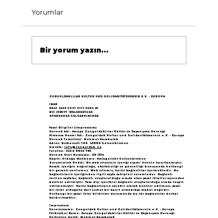
Yorumlar
Bir yorum yazın...
Göçün 65.yılı "Nesillerin Buluşması"
büyük yankı uyandırdı...
ZONGULDAKLILAR KULTUR UND SOLIDARITÄTSVEREIN E.V. - EUROPA
IBAN
DE41 4205 0001 0117 0264 25
BIC /SWIFT WELADED1GEK
SPARKASSE GELSENKIRCHEN
Yasal Bilgiler (Impressum)
Dernek Adı: Avrupa Zonguldaklılar Kültür ve Dayanışma Derneği
Almanca Resmi Adı: Zonguldak Kultur und Solidaritätsverein e.V. - Europa
Dernek Temsilcisi: Mehmet Karakulak
Adres: Bickernstr.166 45889 Gelsenkirchen
E-posta:
info@zonguldak.eu
Telefon: 0209 8805 765
Dernek Sicil Numarası: VR 1534
Kayıtlı Olduğu Mahkeme: Amtsgericht Gelsenkirchen
Sorumluluk Reddi: Bu web sitesinin içeriği azami özenle hazırlanmıştır.
Ancak, içeriğin doğruluğu, eksiksizliği ve güncelliği konusunda herhangi
bir garanti verilemez. Web sitemiz, harici bağlantılar içermektedir. Bu
bağlantıların içeriğinden ilgili sayfa sahipleri sorumludur. Bağlantı
verilen sayfalar, bağlantı oluşturulduğu sırada olası yasal ihlaller açısından
kontrol edilmiştir. Yasa dışı içerikler bağlantı oluşturulduğu sırada tespit
edilmemiştir. Harici bağlantıların sürekli olarak kontrol edilmesi, yasal
bir ihlal olduğuna dair somut bir kanıt olmadıkça makul değildir.
Herhangi bir yasal ihlal bildirimi durumunda bu tür bağlantılar derhal
kaldırılacaktır.
Impressum
Vereinsname: Zonguldak Kultur und Solidaritätsverein e.V. - Europa
Türkischer Name: Avrupa Zonguldaklılar Kültür ve Dayanışma Derneği
Vertreten durch: Mehmet Karakulak