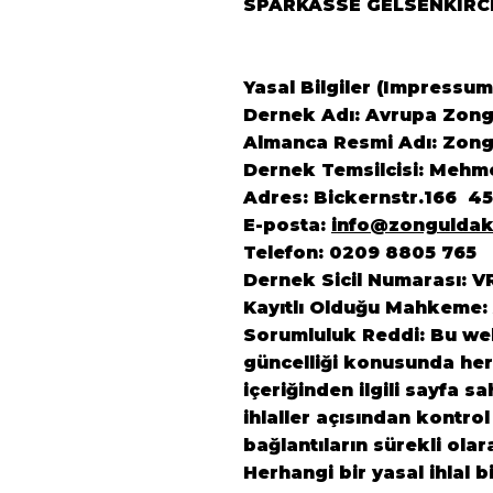
SPARKASSE GELSENKIRC
Yasal Bilgiler (Impressum
Dernek Adı: Avrupa Zongu
Almanca Resmi Adı: Zongu
Dernek Temsilcisi: Mehm
Adres: Bickernstr.166 4
E-posta:
info@zonguldak
Telefon: 0209 8805 765
Dernek Sicil Numarası: V
Kayıtlı Olduğu Mahkeme:
Sorumluluk Reddi: Bu web 
güncelliği konusunda herh
içeriğinden ilgili sayfa s
ihlaller açısından kontrol
bağlantıların sürekli ola
Herhangi bir yasal ihlal b