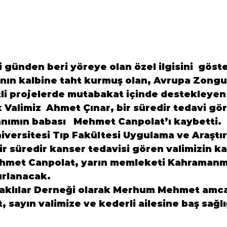
 günden beri yöreye olan özel ilgisini  göst
ının kalbine taht kurmuş olan, Avrupa Zongul
tli projelerde mutabakat içinde destekleyen
Valimiz  
Ahmet Çınar
, bir süredir tedavi gör
ımın babası   
Mehmet Canpolat
iversitesi
 Tıp Fakültesi Uygulama ve Araştı
r süredir kanser tedavisi gören valimizin k
hmet Canpolat, yarın memleketi 
Kahramanm
klılar Derneği
 olarak Merhum Mehmet amca
 sayın valimize ve kederli ailesine baş sağlı