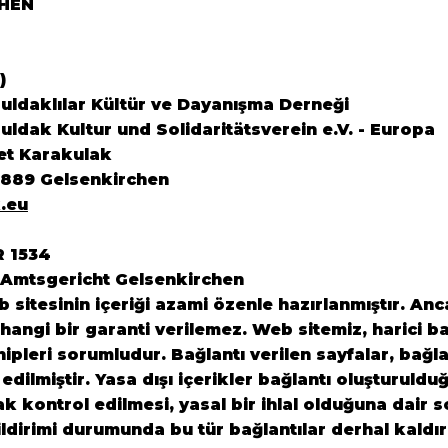
HEN
)
ldaklılar Kültür ve Dayanışma Derneği
ldak Kultur und Solidaritätsverein e.V. - Europa
et Karakulak
5889 Gelsenkirchen
.eu
R 1534
 Amtsgericht Gelsenkirchen
sitesinin içeriği azami özenle hazırlanmıştır. Anca
angi bir garanti verilemez. Web sitemiz, harici ba
ahipleri sorumludur. Bağlantı verilen sayfalar, bağl
 edilmiştir. Yasa dışı içerikler bağlantı oluşturuldu
rak kontrol edilmesi, yasal bir ihlal olduğuna dair
ildirimi durumunda bu tür bağlantılar derhal kaldır