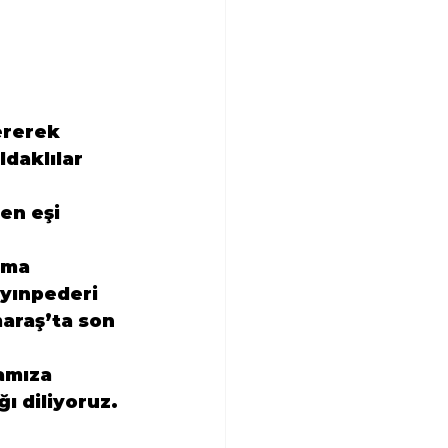
ererek 
daklılar 
 
en eşi 
rma 
ayınpederi 
araş
’ta son 
mıza 
ğı diliyoruz.