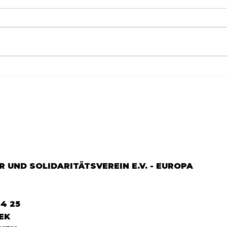
Göçün 65.yılı "Nesillerin
65.Y
Buluşması" büyük yankı
YEM
uyandırdı...
DOS
 UND SOLIDARITÄTSVEREIN E.V. - EUROPA
64 25
EK