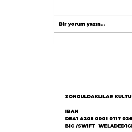
Bir yorum yazın...
🇹🇷 Avrupa
Zonguldaklılar
Derneği’nden Berlin’e
Önemli Ziyaret 🇩🇪
ZONGULDAKLILAR KULTUR
IBAN
DE41 4205 0001 0117 02
BIC /SWIFT WELADED1G