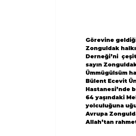
Görevine geldiği
Zonguldak
 halk
Derneği’ni  çeşi
sayın Zonguldak 
Ümmügülsüm han
Bülent Ecevit Ün
Hastanesi’nde bi
64 yaşındaki Me
Avrupa Zongulda
Allah’tan rahmet,