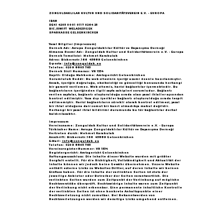
Göçün 65.yılı "Nesillerin Buluşması"
büyük yankı uyandırdı...
ZONGULDAKLILAR KULTUR UND SOLIDARITÄTSVEREIN E.V. - EUROPA
IBAN
DE41 4205 0001 0117 0264 25
BIC /SWIFT WELADED1GEK
SPARKASSE GELSENKIRCHEN
Yasal Bilgiler (Impressum)
Dernek Adı: Avrupa Zonguldaklılar Kültür ve Dayanışma Derneği
Almanca Resmi Adı: Zonguldak Kultur und Solidaritätsverein e.V. - Europa
Dernek Temsilcisi: Mehmet Karakulak
Adres: Bickernstr.166 45889 Gelsenkirchen
E-posta:
info@zonguldak.eu
Telefon: 0209 8805 765
Dernek Sicil Numarası: VR 1534
Kayıtlı Olduğu Mahkeme: Amtsgericht Gelsenkirchen
Sorumluluk Reddi: Bu web sitesinin içeriği azami özenle hazırlanmıştır.
Ancak, içeriğin doğruluğu, eksiksizliği ve güncelliği konusunda herhangi
bir garanti verilemez. Web sitemiz, harici bağlantılar içermektedir. Bu
bağlantıların içeriğinden ilgili sayfa sahipleri sorumludur. Bağlantı
verilen sayfalar, bağlantı oluşturulduğu sırada olası yasal ihlaller açısından
kontrol edilmiştir. Yasa dışı içerikler bağlantı oluşturulduğu sırada tespit
edilmemiştir. Harici bağlantıların sürekli olarak kontrol edilmesi, yasal
bir ihlal olduğuna dair somut bir kanıt olmadıkça makul değildir.
Herhangi bir yasal ihlal bildirimi durumunda bu tür bağlantılar derhal
kaldırılacaktır.
Impressum
Vereinsname: Zonguldak Kultur und Solidaritätsverein e.V. - Europa
Türkischer Name: Avrupa Zonguldaklılar Kültür ve Dayanışma Derneği
Vertreten durch: Mehmet Karakulak
Anschrift: Bickernstr.166 45889 Gelsenkirchen
E-Mail:
info@zonguldak.eu
Telefon: 0209 8805 765
Vereinsregister-Nummer: VR 1534
Registergericht: Amtsgericht Gelsenkirchen
Haftungsausschluss: Die Inhalte dieser Website wurden mit größter
Sorgfalt erstellt. Für die Richtigkeit, Vollständigkeit und Aktualität der
Inhalte können wir jedoch keine Gewähr übernehmen. Unsere Website
enthält externe Links zu Websites Dritter, auf deren Inhalte wir keinen
Einfluss haben. Für die Inhalte der verlinkten Seiten ist stets der
jeweilige Anbieter oder Betreiber der Seiten verantwortlich. Die
verlinkten Seiten wurden zum Zeitpunkt der Verlinkung auf mögliche
Rechtsverstöße überprüft. Rechtswidrige Inhalte waren zum Zeitpunkt
der Verlinkung nicht erkennbar. Eine permanente inhaltliche Kontrolle
der verlinkten Seiten ist ohne konkrete Anhaltspunkte einer
Rechtsverletzung nicht zumutbar. Bei Bekanntwerden von
Rechtsverletzungen werden wir derartige Links umgehend entfernen.