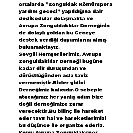
ortalarda ”Zonguldak Kömürspora 
yardım gecesi” yapıldığına dair 
dedikodular dolaşmakta ve 
Avrupa Zonguldaklılar Derneğinin 
de dolaylı yoldan bu Geceye 
destek verdiği duyumlarını almış 
bulunmaktayız.
Sevgili Hemşerilerimiz, Avrupa 
Zonguldaklılar Derneği bugüne 
kadar dik duruşundan ve 
dürüstlüğünden asla taviz 
vermemiştir.Bizler gidici 
Derneğimiz kalıcıdır.O sebeple 
atacağımız her yanlış adım bize 
değil derneğimize zarar 
verecektir.Bu bilinç ile hareket 
eder tavır hal ve hareketlerimizi 
bu düşünce ile organize ederiz.
Konu; Avrupa Zonguldakspor 