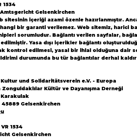
R 1534
 Amtsgericht Gelsenkirchen
sitesinin içeriği azami özenle hazırlanmıştır. Anca
angi bir garanti verilemez. Web sitemiz, harici ba
ahipleri sorumludur. Bağlantı verilen sayfalar, bağl
 edilmiştir. Yasa dışı içerikler bağlantı oluşturuldu
rak kontrol edilmesi, yasal bir ihlal olduğuna dair
ildirimi durumunda bu tür bağlantılar derhal kaldır
ultur und Solidaritätsverein e.V. - Europa
 Zonguldaklılar Kültür ve Dayanışma Derneği
 Karakulak
6 45889 Gelsenkirchen
eu
 VR 1534
icht Gelsenkirchen