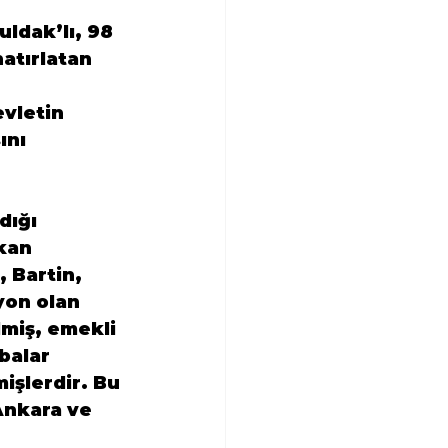
ldak’lı, 98 
atırlatan 
vletin 
ını 
dığı 
kan 
 Bartin, 
yon olan 
lmiş, emekli 
balar 
işlerdir. Bu 
Ankara ve 