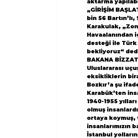
aktarma yapılabi
„GİRİŞİM BAŞLAT
bin 56 Bartın’lı
Karakulak, „Zon
Havaalanından iç
desteği ile Türk
bekliyoruz“ ded
BAKANA BİZZAT 
Uluslararası uçu
eksikliklerin bi
Bozkır’a şu ifad
Karabük’ten insa
1940-1955 yıllar
olmuş insanlardı
ortaya koymuş, t
insanlarımızın 
İstanbul yollar