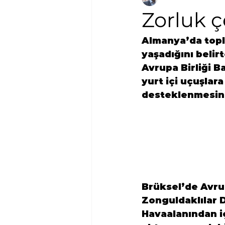
Zorluk 
Almanya’da topl
yaşadığını beli
Avrupa Birliği B
yurt içi uçuşlara
desteklenmesini
Brüksel’de Avrup
Zonguldaklılar 
Havaalanından iç