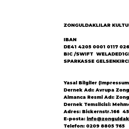
ZONGULDAKLILAR KULTUR
IBAN
DE41 4205 0001 0117 02
BIC /SWIFT WELADED1G
SPARKASSE GELSENKIRC
Yasal Bilgiler (Impressum
Dernek Adı: Avrupa Zongu
Almanca Resmi Adı: Zongu
Dernek Temsilcisi: Mehm
Adres: Bickernstr.166 4
E-posta:
info@zonguldak
Telefon: 0209 8805 765