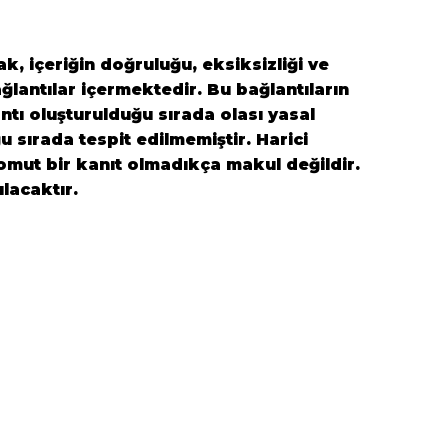
k, içeriğin doğruluğu, eksiksizliği ve
ğlantılar içermektedir. Bu bağlantıların
antı oluşturulduğu sırada olası yasal
ğu sırada tespit edilmemiştir. Harici
 somut bir kanıt olmadıkça makul değildir.
ılacaktır.