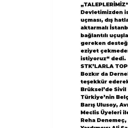
„TALEPLERİMİZ
Devletimizden is
uçması, dış hat
aktarmalı İstan
bağlantılı uçuşl
gereken desteği 
eziyet çekmeden
istiyoruz“ dedi.
STK’LARLA TOP
Bozkır da Derne
teşekkür ederek
Brüksel’de Sivil
Türkiye’nin Bel
Barış Ulusoy, A
Meclis Üyeleri i
Reha Denemeç, Ga
Yardımcısı Ali Şa