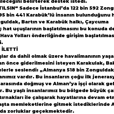
leceğini belirterek destek istedi.
ILSIN“ Sadece İstanbul’da 122 bin 592 Zongu
, 95 bin 441 Karabük’lü insanın bulunduğunu h
guldak, Bartın ve Karabük halkı, Çaycuma 
 hat uçuşlarının başlatılmasını bu konuda de
 Hava Yolları önderliğinde girişim başlatılmas
i.
İLETTİ
şlar da dahil olmak üzere havalimanının yaşa
ran önce giderilmesini isteyen Karakulak, Ba
elerle seslendi: „Almanya 518 bin Zonguldak,
nımız vardır. Bu insanların çoğu ilk jeneras
ı arasında doğmuş ve Alman’ya işçi olarak ge
r. Bu yaşlı insanlarımız bu bölgede büyük ça
ırnakları ile çalışarak hayatlarına devam etm
başta memleketlerine gitmek istediklerinde 
ında zorluklar geçekmektedir.