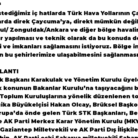
“
tediğimiz iç hatlarda Türk Hava Yollarının 
larda direk Çaycuma’ya, direkt mümkün değil
bul/ Zonguldak/Ankara ve diğer bölge havali
ar yapılması ve teknik olarak da bu konuda d
ve imkanları sağlamasını istiyoruz. Bölge i
 bu şehirlerimize ulaşabilmesini sağlanması
LANTI
k Başkanı Karakulak ve Yönetim Kurulu üyel
 konunun Bakanlar Kurulu’na taşıyacağını bel
 Toplum Kuruluşlarına yönelik düzenlenen to
çika Büyükelçisi Hakan Olcay, Brüksel Başko
vrupa’da önde gelen Türk STK Başkanları, Be
le AK Parti Merkez Karar Yönetim Kurulu (MKY
ziantep Milletvekili ve AK Parti Dış İlişkil
hin, AK Parti eski Sakarya milletvekili Şaban 