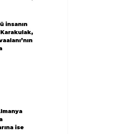
ü insanın 
 Karakulak, 
vaalanı’nın 
a 
Almanya 
a 
rına ise 