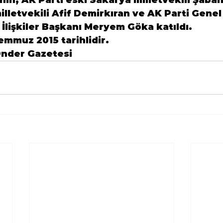
 milletvekili Afif Demirkıran ve AK Parti Gene
ş İlişkiler Başkanı Meryem Göka katıldı.
emmuz 2015 tarihlidir.
Önder Gazetesi