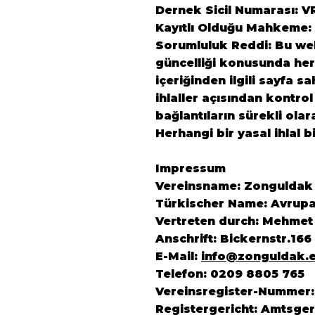
Dernek Sicil Numarası: V
Kayıtlı Olduğu Mahkeme:
Sorumluluk Reddi: Bu web 
güncelliği konusunda herh
içeriğinden ilgili sayfa s
ihlaller açısından kontrol
bağlantıların sürekli ola
Herhangi bir yasal ihlal b
Impressum
Vereinsname: Zonguldak K
Türkischer Name: Avrupa
Vertreten durch: Mehmet
Anschrift: Bickernstr.16
E-Mail:
info@zonguldak.
Telefon: 0209 8805 765
Vereinsregister-Nummer:
Registergericht: Amtsger