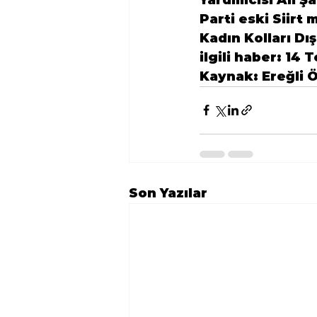
Parti eski Siirt
Kadın Kolları Dı
ilgili haber: 
14 T
Kaynak: Ereğli 
Son Yazılar