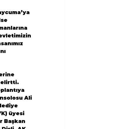
Çaycuma’ya 
se 
manlarına 
evletimizin 
nsanımız 
nı 
erine 
irtti. 
plantıya 
nsolosu Ali 
lediye 
K) üyesi 
er Başkan 
Dişli, AK 