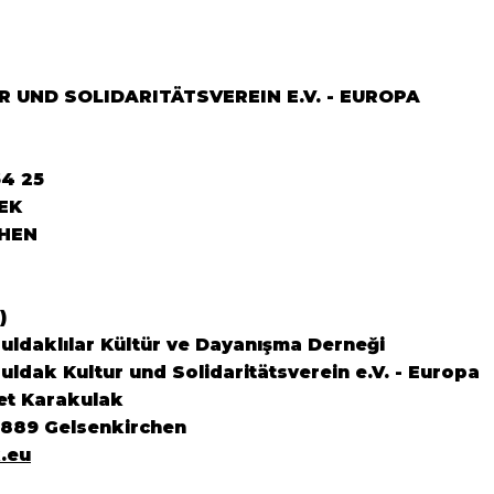
 UND SOLIDARITÄTSVEREIN E.V. - EUROPA
64 25
EK
HEN
)
ldaklılar Kültür ve Dayanışma Derneği
ldak Kultur und Solidaritätsverein e.V. - Europa
et Karakulak
5889 Gelsenkirchen
.eu