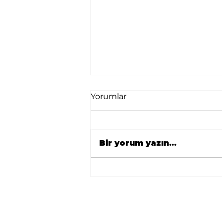
Yorumlar
Bir yorum yazın...
🇹🇷 Avrupa
Zonguldaklılar
Derneği’nden Berlin’e
Önemli Ziyaret 🇩🇪