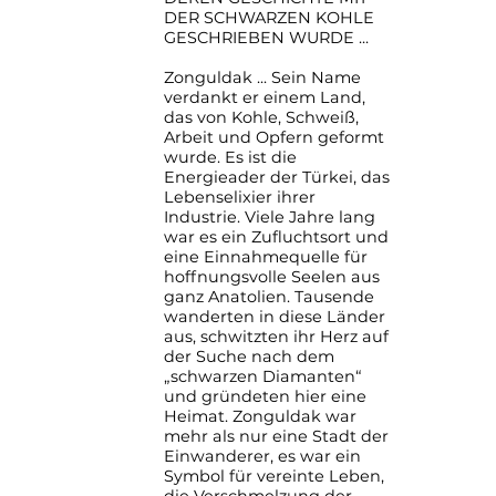
DER SCHWARZEN KOHLE
GESCHRIEBEN WURDE ...
Zonguldak ... Sein Name
verdankt er einem Land,
das von Kohle, Schweiß,
Arbeit und Opfern geformt
wurde. Es ist die
Energieader der Türkei, das
Lebenselixier ihrer
Industrie. Viele Jahre lang
war es ein Zufluchtsort und
eine Einnahmequelle für
hoffnungsvolle Seelen aus
ganz Anatolien. Tausende
wanderten in diese Länder
aus, schwitzten ihr Herz auf
der Suche nach dem
„schwarzen Diamanten“
und gründeten hier eine
Heimat. Zonguldak war
mehr als nur eine Stadt der
Einwanderer, es war ein
Symbol für vereinte Leben,
die Verschmelzung der