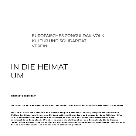
EUROPÄISCHES ZONGULDAK-VOLK
KULTUR UND SOLIDARITÄT
VEREIN
IN DIE HEIMAT
UM
Heimat "Zonguldak"
Die Stadt, in der der schwarze Diamant, das Schwarz der Kohle, auf Grün und Blau trifft: ZONGULDAK
...
Stellen Sie sich eine Stadt an den steilen Hängen Nordanatoliens vor, umspült von den wilden
Wellen des Schwarzen Meeres ... Ein Land mit fruchtbarer Erde und smaragdgrünen Wäldern. Dies
ist die Hauptstadt der Arbeit und des Schweißes, das Land des „Schwarzen Diamanten“, unser
wunderschönes Zonguldak. Wie wäre es, wenn wir als Einwohner von Zonguldak, die in Europa
leben, diese einzigartige Stadt, der wir ein Stück unseres Herzens hinterlassen haben, mit ein paar
Zeilen und Fotos vorstellen und sie uns in Erinnerung rufen?