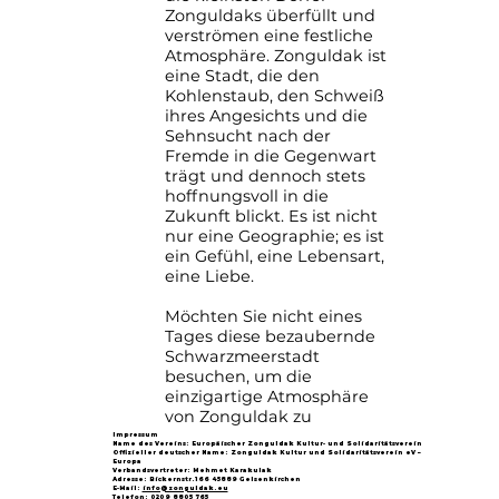
Zonguldaks überfüllt und
verströmen eine festliche
Atmosphäre. Zonguldak ist
eine Stadt, die den
Kohlenstaub, den Schweiß
ihres Angesichts und die
Sehnsucht nach der
Fremde in die Gegenwart
trägt und dennoch stets
hoffnungsvoll in die
Zukunft blickt. Es ist nicht
nur eine Geographie; es ist
ein Gefühl, eine Lebensart,
eine Liebe.
Möchten Sie nicht eines
Tages diese bezaubernde
Schwarzmeerstadt
besuchen, um die
einzigartige Atmosphäre
von Zonguldak zu
entdecken?
Impressum
Name des Vereins: Europäischer Zonguldak Kultur- und Solidaritätsverein
Offizieller deutscher Name: Zonguldak Kultur und Solidaritätsverein eV –
Europa
Verbandsvertreter: Mehmet Karakulak
Adresse: Bickernstr.166 45889 Gelsenkirchen
E-Mail:
info@zonguldak.eu
Telefon: 0209 8805 765