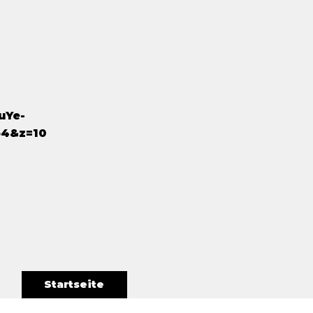
uYe-
54&z=10
Startseite