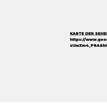
KARTE DER SEH
https://www.goo
zUmXm4_P8A&hl=