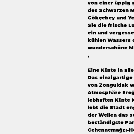
von einer üppig 
des Schwarzen Me
Gökçebey und Ye
Sie die frische 
ein und vergesse
kühlen Wassers 
wunderschöne Mel
,
Eine Küste in all
Das einzigartig
von Zonguldak wi
Atmosphäre Ereğl
lebhaften Küste 
lebt die Stadt e
der Wellen das s
beständigste Par
Cehennemağzı-Hö