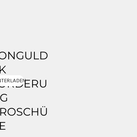
ONGULD
K
ÖRDERU
NTERLADEN
G
ROSCHÜ
E