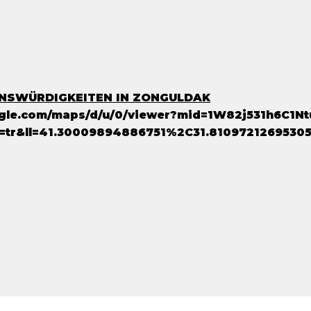
ENSWÜRDIGKEITEN IN ZONGULDAK
gle.com/maps/d/u/0/viewer?mid=1W82j531h6C1Nt
tr&ll=41.30009894886751%2C31.8109721269530