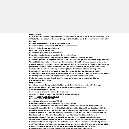
Impressum
Name des Vereins: Europäischer Zonguldak Kultur- und Solidaritätsverein
Offizieller deutscher Name: Zonguldak Kultur und Solidaritätsverein eV –
Europa
Verbandsvertreter: Mehmet Karakulak
Adresse: Bickernstr.166 45889 Gelsenkirchen
E-Mail:
info@zonguldak.eu
Telefon: 0209 8805 765
Vereinsregisternummer: VR 1534
Registergericht: Amtsgericht Gelsenkirchen
Haftungsausschluss: Die Inhalte dieser Website wurden mit
größtmöglicher Sorgfalt erstellt. Für die Richtigkeit, Vollständigkeit und
Aktualität der Inhalte kann jedoch keine Gewähr übernommen werden.
Unsere Website enthält externe Links. Für die Inhalte dieser Links ist der
jeweilige Anbieter verantwortlich. Die verlinkten Seiten wurden zum
Zeitpunkt der Verlinkung auf mögliche Rechtsverstöße überprüft.
Rechtswidrige Inhalte waren zum Zeitpunkt der Verlinkung nicht
erkennbar. Eine ständige Kontrolle der externen Links ist ohne konkrete
Anhaltspunkte einer Rechtsverletzung nicht zumutbar. Bei
Bekanntwerden von Rechtsverletzungen werden derartige Links
umgehend entfernt.
Impressum
Vereinsname: Zonguldak Kultur und Solidaritätsverein eV - Europa
Türkischer Name: Europäische Zonguldak-Kultur- und
Solidaritätsvereinigung
Vertreten durch: Mehmet Karakulak
Anschrift: Bickernstr.166 45889 Gelsenkirchen
E-Mail:
info@zonguldak.eu
Telefon: 0209 8805 765
Vereinsregisternummer: VR 1534
Registergericht: Amtsgericht Gelsenkirchen
Haftungsausschluss: Die Inhalte dieser Website wurden mit größter
Sorgfalt erstellt. Für die Richtigkeit, Vollständigkeit und Aktualität der
Inhalte können wir jedoch keine Gewähr übernehmen. Unsere Website
enthält externe Links zu Websites Dritter, auf deren Inhalte wir keinen
Einfluss haben. Für die Inhalte der verlinkten Seiten ist stets der
jeweilige Anbieter oder Betreiber der Seiten verantwortlich. Die
verlinkten Seiten wurden zum Zeitpunkt der Verlinkung auf mögliche
Rechtsverstöße überprüft. Rechtswidrige Inhalte waren zum Zeitpunkt
der Verlinkung nicht erkennbar. Eine permanente inhaltliche Kontrolle
der verlinkten Seiten ist ohne konkrete Anhaltspunkte einer
Rechtsverletzung nicht zumutbar. Bei Bekanntwerden von