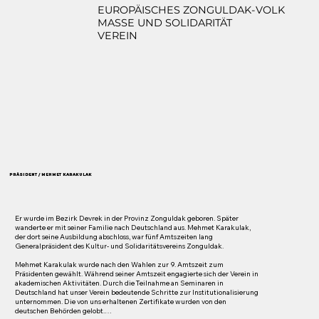
EUROPÄISCHES ZONGULDAK-VOLK
MASSE UND SOLIDARITÄT
VEREIN
PRÄSIDENT / MEHMET KARAKULAK
Er wurde im Bezirk Devrek in der Provinz Zonguldak geboren. Später 
wanderte er mit seiner Familie nach Deutschland aus. Mehmet Karakulak, 
der dort seine Ausbildung abschloss, war fünf Amtszeiten lang 
Generalpräsident des Kultur- und Solidaritätsvereins Zonguldak.

Mehmet Karakulak wurde nach den Wahlen zur 9. Amtszeit zum 
Präsidenten gewählt. Während seiner Amtszeit engagierte sich der Verein in 
akademischen Aktivitäten. Durch die Teilnahme an Seminaren in 
Deutschland hat unser Verein bedeutende Schritte zur Institutionalisierung 
unternommen. Die von uns erhaltenen Zertifikate wurden von den 
deutschen Behörden gelobt.
