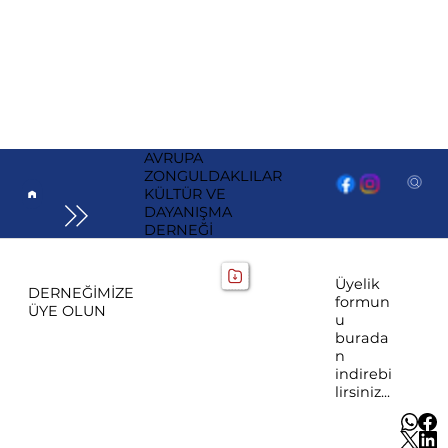
AVRUPA
ZONGULDAKLILAR
KÜLTÜR VE
DAYANIŞMA
DERNEĞİ
Üyelik
DERNEĞİMİZE
formun
ÜYE OLUN
u
burada
n
indirebi
lirsiniz...