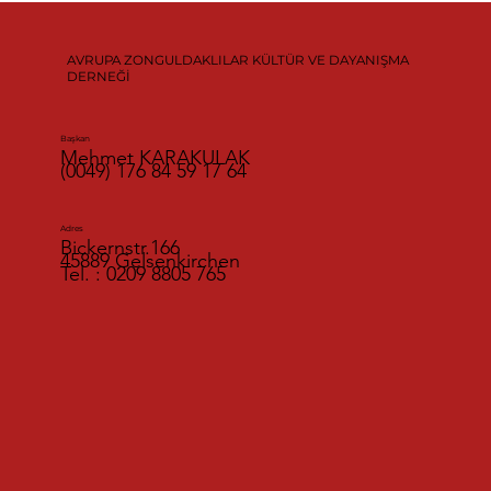
AVRUPA ZONGULDAKLILAR KÜLTÜR VE DAYANIŞMA
DERNEĞİ
Başkan
Mehmet KARAKULAK
(0049) 176 84 59 17 64
Adres
Bickernstr.166
45889 Gelsenkirchen
Tel. : 0209 8805 765