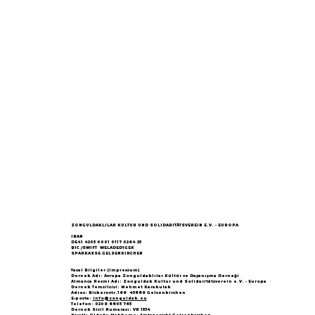
ZONGULDAKLILAR KULTUR UND SOLIDARITÄTSVEREIN E.V. - EUROPA
IBAN
DE41 4205 0001 0117 0264 25
BIC /SWIFT WELADED1GEK
SPARKASSE GELSENKIRCHEN
Yasal Bilgiler (Impressum)
Dernek Adı: Avrupa Zonguldaklılar Kültür ve Dayanışma Derneği
Almanca Resmi Adı: Zonguldak Kultur und Solidaritätsverein e.V. - Europa
Dernek Temsilcisi: Mehmet Karakulak
Adres: Bickernstr.166 45889 Gelsenkirchen
E-posta:
info@zonguldak.eu
Telefon: 0209 8805 765
Dernek Sicil Numarası: VR 1534