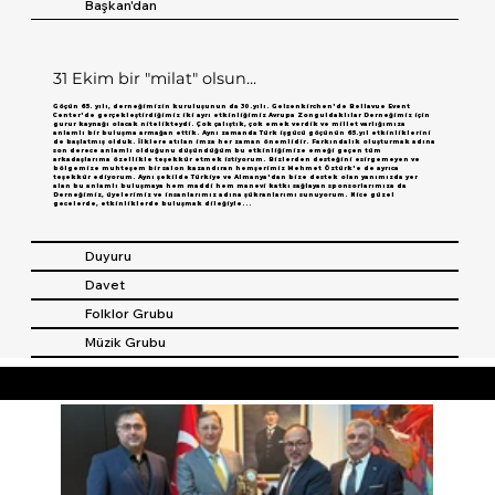
Başkan'dan
31 Ekim bir "milat" olsun...
Göçün 65. yılı, derneğimizin kuruluşunun da 30.yılı. Gelsenkirchen'de Bellavue Event
Center'de gerçekleştirdiğimiz iki ayrı etkinliğimiz Avrupa Zonguldaklılar Derneğimiz için
gurur kaynağı olacak nitelikteydi. Çok çalıştık, çok emek verdik ve millet varlığımıza
anlamlı bir buluşma armağan ettik. Aynı zamanda Türk işgücü göçünün 65.yıl etkinliklerini
de başlatmış olduk. İlklere atılan imza her zaman önemlidir. Farkındalık oluşturmak adına
son derece anlamlı olduğunu düşündüğüm bu etkinliğimize emeği geçen tüm
arkadaşlarıma özellikle teşekkür etmek istiyorum. Bizlerden desteğini esirgemeyen ve
bölgemize muhteşem bir salon kazandıran hemşerimiz Mehmet Öztürk'e de ayrıca
teşekkür ediyorum. Aynı şekilde Türkiye ve Almanya'dan bize destek olan yanımızda yer
alan bu anlamlı buluşmaya hem maddi hem manevi katkı sağlayan sponsorlarımıza da
Derneğimiz, üyelerimiz ve insanlarımız adına şükranlarımı sunuyorum. Nice güzel
gecelerde, etkinliklerde buluşmak dileğiyle...
Duyuru
Davet
Folklor Grubu
Müzik Grubu
HABERLER